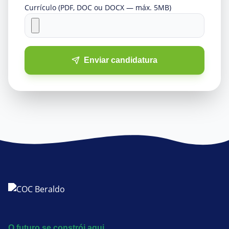
Currículo (PDF, DOC ou DOCX — máx. 5MB)
Enviar candidatura
O futuro se constrói aqui.