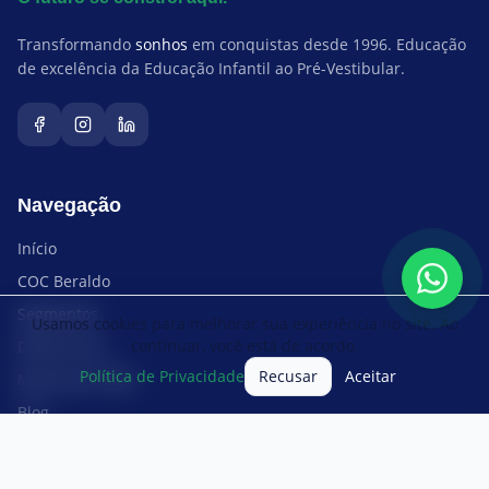
Transformando
sonhos
em conquistas desde 1996. Educação
de excelência da Educação Infantil ao Pré-Vestibular.
Navegação
Início
COC Beraldo
Segmentos
Usamos cookies para melhorar sua experiência no site. Ao
continuar, você está de acordo.
Diferenciais
Política de Privacidade
Recusar
Aceitar
Matrículas 2026
Blog
Trabalhe Conosco
Portal COC